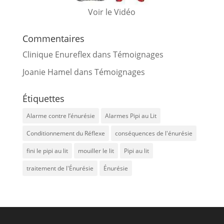
Voir le Vidéo
Commentaires
Clinique Enureflex
dans
Témoignages
Joanie Hamel
dans
Témoignages
Étiquettes
Alarme contre l’énurésie
Alarmes Pipi au Lit
Conditionnement du Réflexe
conséquences de l'énurésie
fini le pipi au lit
mouiller le lit
Pipi au lit
traitement de l'Énurésie
Énurésie